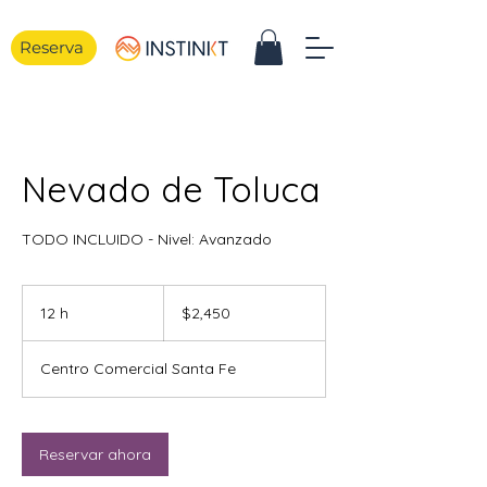
Reserva
Nevado de Toluca
TODO INCLUIDO - Nivel: Avanzado
2,450
pesos
12 h
1
$2,450
mexicanos
2
Centro Comercial Santa Fe
h
Reservar ahora