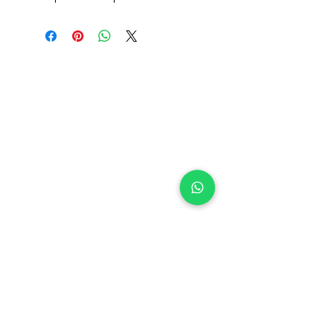
SOBRE NOSOTROS
Nuestra historia
Conóce al equipo
OTRO
S
Próximas salidas
Nuestras
rutas
Eventos
FAQ
CONTACTO